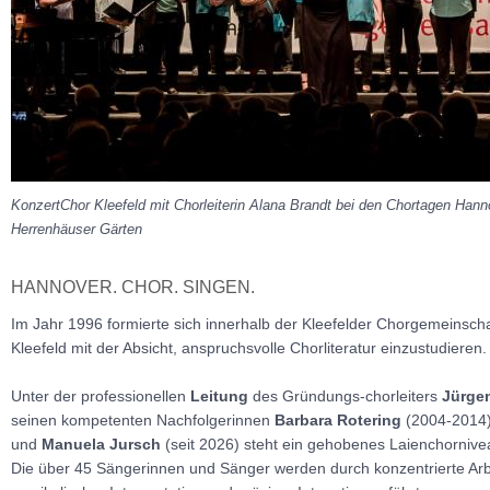
KonzertChor Kleefeld mit Chorleiterin Alana Brandt bei den Chortagen Hann
Herrenhäuser Gärten
HANNOVER. CHOR. SINGEN.
Im Jahr 1996 formierte sich innerhalb der Kleefelder Chorgemeinscha
Kleefeld mit der Absicht, anspruchsvolle Chorliteratur einzustudieren.
Unter der professionellen
Leitung
des Gründungs-chorleiters
Jürge
seinen kompetenten Nachfolgerinnen
Barbara Rotering
(2004-2014
und
Manuela Jursch
(seit 2026) steht ein gehobenes Laienchornive
Die über 45 Sängerinnen und Sänger werden durch konzentrierte Arb