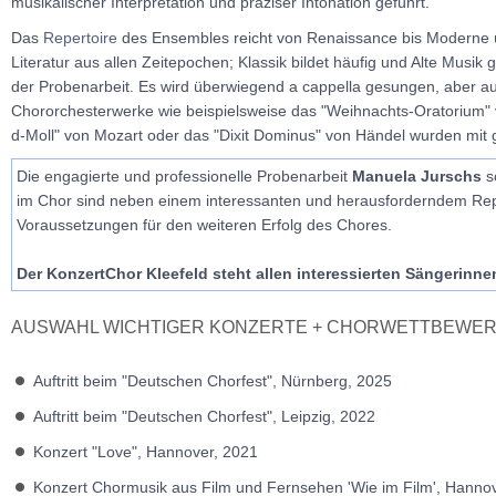
musikalischer Interpretation und präziser Intonation geführt.
Das
Repertoire
des Ensembles reicht von Renaissance bis Moderne üb
Literatur aus allen Zeitepochen; Klassik bildet häufig und Alte Musik
der Probenarbeit. Es wird überwiegend a cappella gesungen, aber a
Chororchesterwerke wie beispielsweise das "Weihnachts-Oratorium"
d-Moll" von Mozart oder das "Dixit Dominus" von Händel wurden mit 
Die engagierte und professionelle Probenarbeit
Manuela Jurschs
s
im Chor sind neben einem interessanten und herausforderndem Repe
Voraussetzungen für den weiteren Erfolg des Chores.
Der KonzertChor Kleefeld steht allen interessierten Sängerinn
AUSWAHL WICHTIGER KONZERTE + CHORWETTBEWE
Auftritt beim "Deutschen Chorfest", Nürnberg, 2025
Auftritt beim "Deutschen Chorfest", Leipzig, 2022
Konzert "Love", Hannover, 2021
Konzert Chormusik aus Film und Fernsehen 'Wie im Film', Hanno