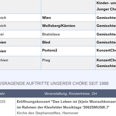
Kinder- u
Junger Ch
eich
Wien
Gemischte
eich
Wolfsberg/Kärnten
Gemischte
ei
Bratislava
Gemischte
nien
Bled
Gemischte
Portorož
KonzertCh
nien
chien
Prag
KonzertCh
Gemischte
SRAGENDE AUFTRITTE UNSERER CHÖRE SEIT 1988
ahr
Veranstaltung, Konzertreise, Ort
025
Eröffnungskonzert "Das Leben ist (k)ein Wunschkonzer
im Rahmen der Kleefelder Musiktage '30625MUSIK.7'
Kirche des Stephansstiftes, Hannover