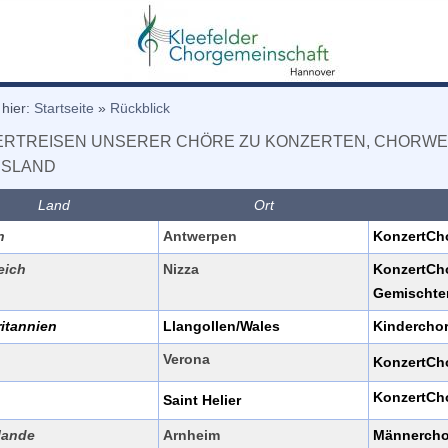
 hier:
Startseite
»
Rückblick
RTREISEN UNSERER CHÖRE ZU KONZERTEN, CHORWE
USLAND
Land
Ort
n
Antwerpen
KonzertCh
eich
Nizza
KonzertCh
Gemischte
itannien
Llangollen/Wales
Kindercho
Verona
KonzertCh
KonzertCh
Saint Helier
lande
Arnheim
Männercho