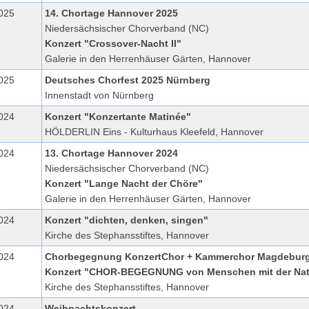
025
14. Chortage Hannover 2025
Niedersächsischer Chorverband (NC)
Konzert "Crossover-Nacht II"
Galerie in den Herrenhäuser Gärten, Hannover
025
Deutsches Chorfest 2025 Nürnberg
Innenstadt von Nürnberg
024
Konzert "Konzertante Matinée"
HÖLDERLIN Eins - Kulturhaus Kleefeld, Hannover
024
13. Chortage Hannover 2024
Niedersächsischer Chorverband (NC)
Konzert "Lange Nacht der Chöre"
Galerie in den Herrenhäuser Gärten, Hannover
024
Konzert "dichten, denken, singen"
Kirche des Stephansstiftes, Hannover
024
Chorbegegnung KonzertChor + Kammerchor Magdebur
Konzert "CHOR-BEGEGNUNG von Menschen mit der Nat
Kirche des Stephansstiftes, Hannover
024
Weihnachtskonzert