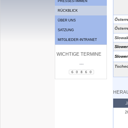
PRESSESTIMMEN
RÜCKBLICK
Österr
ÜBER UNS
Österr
SATZUNG
Slowak
MITGLIEDER-INTRANET
Slowe
WICHTIGE TERMINE
Slowe
---
Tsche
HERAU
J
2