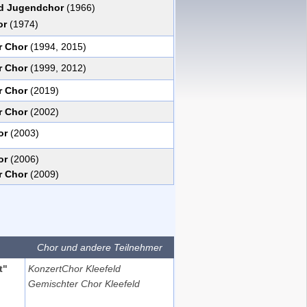
nd Jugendchor
(1966)
or
(1974)
r Chor
(1994, 2015)
r Chor
(1999, 2012)
r Chor
(2019)
r Chor
(2002)
or
(2003)
or
(2006)
r Chor
(2009)
Chor und andere Teilnehmer
t"
KonzertChor Kleefeld
Gemischter Chor Kleefeld