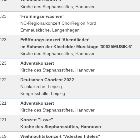
Kirche des Stephansstiftes, Hannover
023
'Frühlingserwachen'
NC-Regionalkonzert ChorRegion Nord
Emmauskirche, Langenhagen
023
Eröffnungskonzert 'Abendlieder'
im Rahmen der Kleefelder Musiktage '30625MUSIK.6'
Kirche des Stephansstiftes, Hannover
023
Adventskonzert
Kirche des Stephansstiftes, Hannover
022
Deutsches Chorfest 2022
Nicolaikirche, Leipzig
Kongresshalle, Leipzig
021
Adventskonzert
Kirche des Stephansstiftes, Hannover
021
Konzert "Love"
Kirche des Stephansstiftes, Hannover
019
Weihnachtskonzert "Adestes fideles"