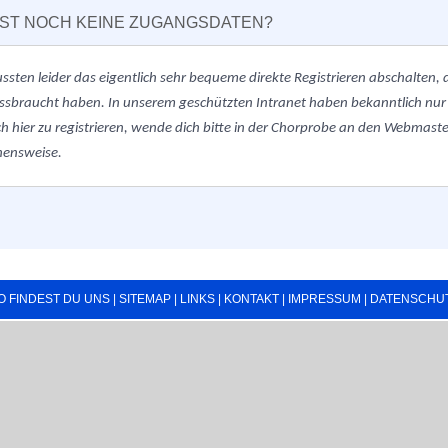
ST NOCH KEINE ZUGANGSDATEN?
ussten
leider
das eigentlich sehr bequeme direkte Registrieren abschalten
ssbraucht haben. In unserem geschützten Intranet haben bekanntlich nur
h hier zu registrieren, wende dich bitte in der Chorprobe an den Webmaster.
hensweise.
O FINDEST DU UNS
|
SITEMAP
|
LINKS
|
KONTAKT
|
IMPRESSUM
|
DATENSCHU